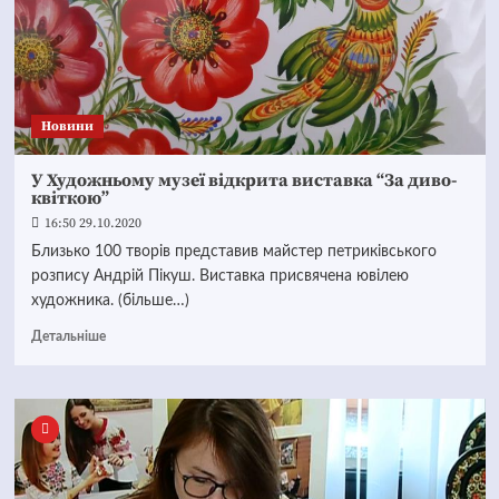
Новини
У Художньому музеї відкрита виставка “За диво-
квіткою”
16:50 29.10.2020
Близько 100 творів представив майстер петриківського
розпису Андрій Пікуш. Виставка присвячена ювілею
художника. (більше…)
Детальніше