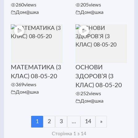
260
views
205
views
Дом@шка
Дом@шка
МАТЕМАТИКА (3
ОСНОВИ
КЛАС) 08-05-20
ЗДОРОВ’Я (3
369
views
КЛАС) 08-05-20
Дом@шка
252
views
Дом@шка
1
2
3
…
14
»
Сторінка 1 з 14