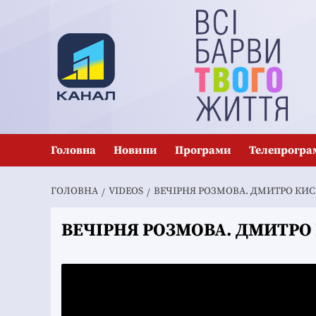
Перейти
до
вмісту
Головна
Новини
Програми
Телепрогра
ГОЛОВНА
VIDEOS
ВЕЧІРНЯ РОЗМОВА. ДМИТРО КИ
ВЕЧІРНЯ РОЗМОВА. ДМИТР