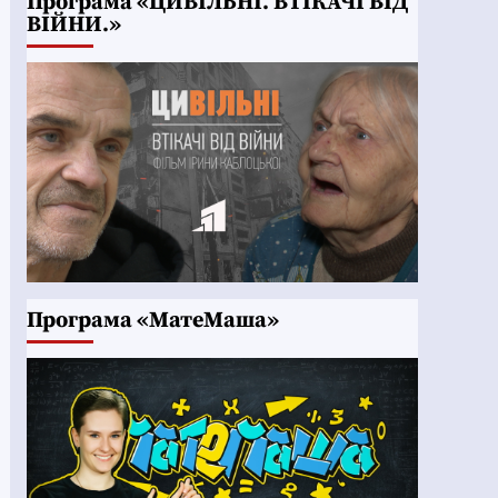
Програма «ЦИВІЛЬНІ. ВТІКАЧІ ВІД
ВІЙНИ.»
Програма «МатеМаша»