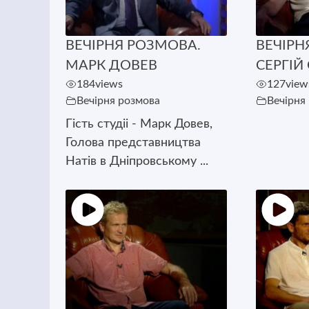
ВЕЧІРНЯ РОЗМОВА.
ВЕЧІРН
МАРК ДОВЕВ
СЕРГІЙ
184
views
127
view
Вечірня розмова
Вечірня
Гість студіі - Марк Довев,
Голова представництва
Натів в Дніпровському ...