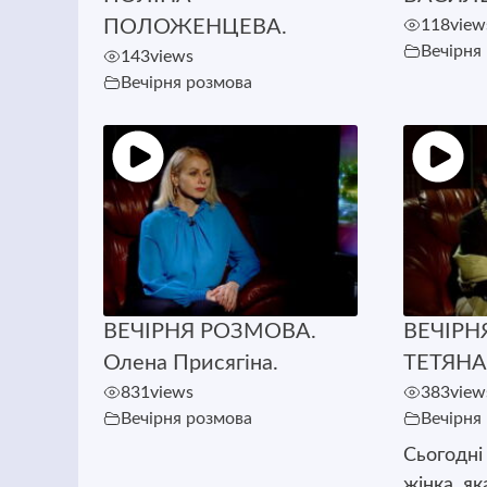
ПОЛОЖЕНЦЕВА.
118
view
Вечірня
143
views
Вечірня розмова
ВЕЧІРНЯ РОЗМОВА.
ВЕЧІРН
Олена Присягіна.
ТЕТЯНА
831
views
383
view
Вечірня розмова
Вечірня
Сьогодні 
жінка, як