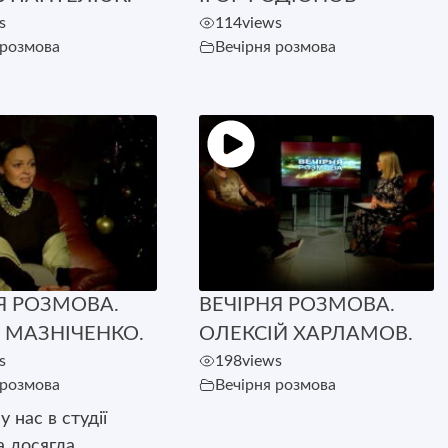
s
114
views
 розмова
Вечірня розмова
Я РОЗМОВА.
ВЕЧІРНЯ РОЗМОВА.
 МАЗНІЧЕНКО.
ОЛЕКСІЙ ХАРЛАМОВ.
s
198
views
 розмова
Вечірня розмова
у нас в студії
а досягла