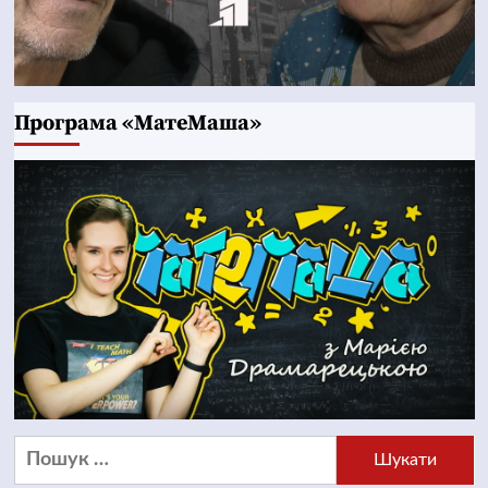
Програма «МатеМаша»
Пошук: