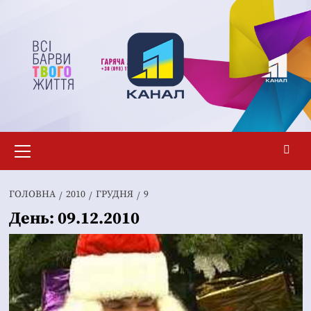
Перейти
до
вмісту
Основне
меню
ГОЛОВНА
2010
ГРУДНЯ
9
День:
09.12.2010