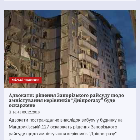
Mіські новини
Адвокати: рішення Запорізького райсуду щодо
амністування керівників “Дніпрогазу” буде
оскаржене
16:45 09.12.2010
Адвокати постраждалих внаслідок вибуху у будинку на
Мандриківській,127 оскаржать рішення Запорізького
райсуду щодо амністування керівників "Дніпрогразу".