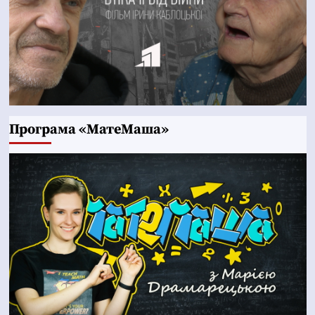
Програма «МатеМаша»