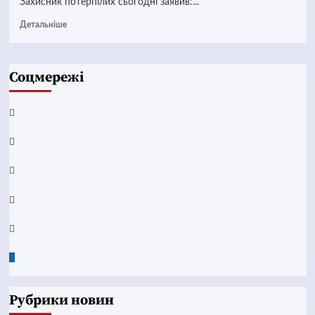
Захисник потерпілих сьогодні заявив:...
Детальніше
Соцмережі
Facebook
YouTube
Telegram
Instagram
Twitter
Google
News
Рубрики новин