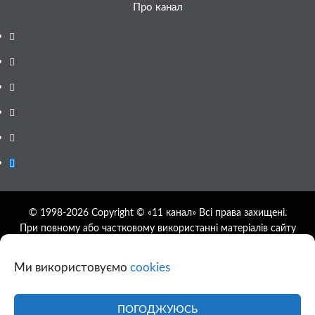
Про канал
Facebook
YouTube
Telegram
Instagram
Twitter
Google
News
© 1998-2026 Copyright © «11 канал» Всі права захищені.
При повному або частковому використанні матеріалів сайту
11tv.dp.ua відкрите гіперпосилання на першоджерело
обов'язкове, розташування гіперпосилання не нижче другого
Ми використовуємо
cookies
абзацу.
Використання фотографій та відео сайту 11tv.dp.ua
дозволяється за умови посилання на джерело та прямого
ПОГОДЖУЮСЬ