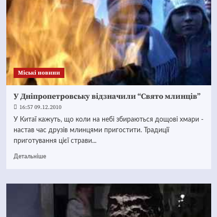
Mіські новини
У Дніпропетровську відзначили “Свято млинців”
16:57 09.12.2010
У Китаї кажуть, що коли на небі збираються дощові хмари -
настав час друзів млинцями пригостити. Традиції
приготування цієї страви...
Детальніше