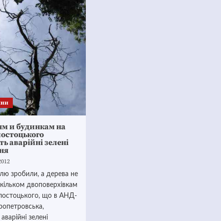
ини
м и будинкам на
лостоцького
ь аварійні зелені
ня
2012
лю зробили, а дерева не
екільком двоповерхівкам
ілостоцького, що в АНД-
ропетровська,
аварійні зелені