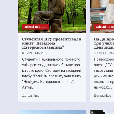
Mіські новини
Mіські нов
Студентам НГУ презентували
На Дніпр
книгу “Невідома
три учня 
Катеринославщина”
День знан
17:21 11.09.2012
17:21 11.09.
Студенти Національного гірничого
Правоохоро
університету дізналися більше про
операції “Ур
історію краю. Сьогодні на засіданні
з'ясовувал
клубу "Грані" їм презентували книгу
режиму нав
"Невідома Катеринославщина".
школярів п
Автор...
на морях,...
Детальніше
Детальніше