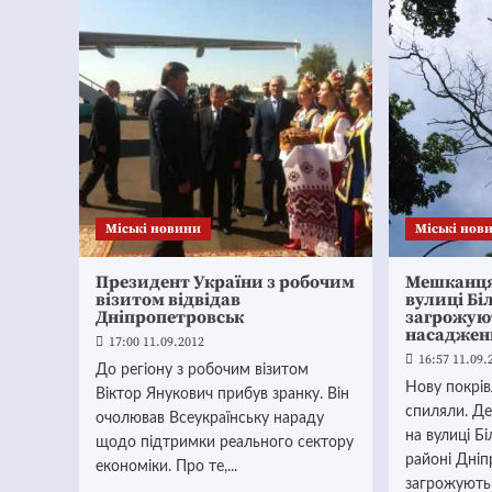
Mіські новини
Mіські нов
Президент України з робочим
Мешканця
візитом відвідав
вулиці Бі
Дніпропетровськ
загрожуют
насаджен
17:00 11.09.2012
16:57 11.09.
До регіону з робочим візитом
Нову покрів
Віктор Янукович прибув зранку. Він
спиляли. Д
очолював Всеукраїнську нараду
на вулиці Б
щодо підтримки реального сектору
районі Дніп
економіки. Про те,...
загрожують 