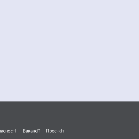
ласності
Вакансії
Прес-кіт