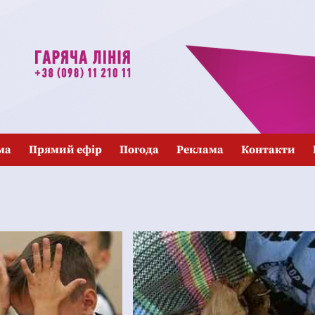
ма
Прямий ефір
Погода
Реклама
Контакти