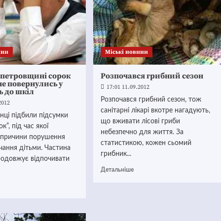
ини
Mіські новини
опетровщині сорок
Розпочався грибний сезон
не повернулись у
17:01 11.09.2012
ь до шкіл
Розпочався грибний сезон, тож
2012
санітарні лікарі вкотре нагадують,
нці підбили підсумки
що вживати лісові гриби
ок”, під час якої
небезпечно для життя. За
и причини порушення
статистикою, кожен сьомий
чання дітьми. Частина
грибник...
родовжує відпочивати
Детальніше