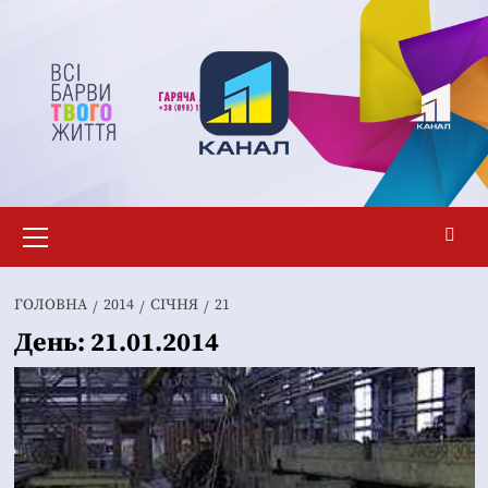
Перейти
до
вмісту
Основне
меню
ГОЛОВНА
2014
СІЧНЯ
21
День:
21.01.2014