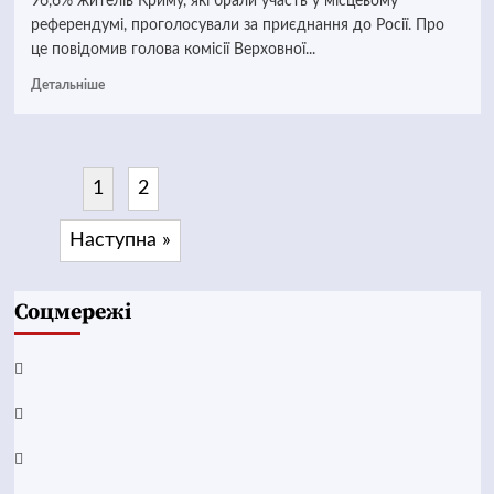
96,6% жителів Криму, які брали участь у місцевому
референдумі, проголосували за приєднання до Росії. Про
це повідомив голова комісії Верховної...
Детальніше
1
2
Наступна »
Соцмережі
Facebook
YouTube
Telegram