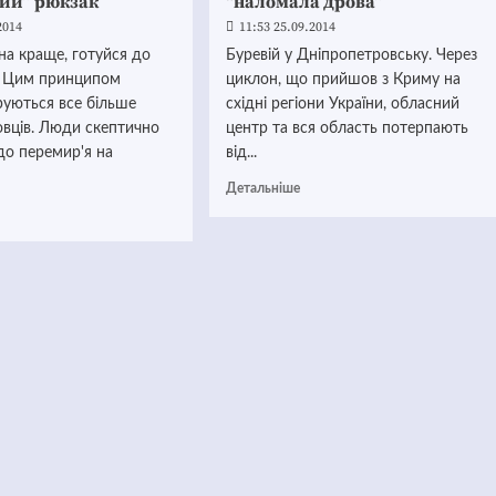
ий” рюкзак
“наломала дрова”
2014
11:53 25.09.2014
на краще, готуйся до
Буревій у Дніпропетровську. Через
. Цим принципом
циклон, що прийшов з Криму на
руються все більше
східні регіони України, обласний
овців. Люди скептично
центр та вся область потерпають
до перемир'я на
від...
Детальніше