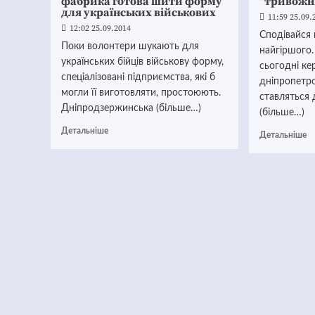
фабрика готова шити форму
“тривожн
для українських військових
11:59 25.09.
12:02 25.09.2014
Сподівайся 
Поки волонтери шукають для
найгіршого
українських бійців військову форму,
сьогодні ке
спеціалізовані підприємства, які б
дніпропетр
могли її виготовляти, простоюють.
ставляться 
Дніпродзержинська (більше…)
(більше…)
Детальніше
Детальніше