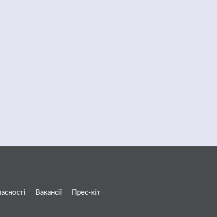
ласності
Вакансії
Прес-кіт