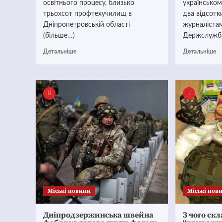
освітнього процесу, близько
українсько
трьохсот профтехучилищ в
два відсотк
Дніпропетровській області
журналіста
(більше…)
Держслужби
Детальніше
Детальніше
Mіські новини
Mіські нов
Дніпродзержинська швейна
З чого ск