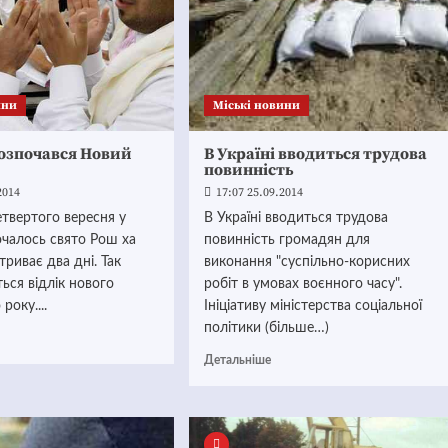
ини
Mіські новини
розпочався Новий
В Україні вводиться трудова
повинність
2014
17:07 25.09.2014
твертого вересня у
В Україні вводиться трудова
очалось свято Рош ха
повинність громадян для
триває два дні. Так
виконання "суспільно-корисних
ься відлік нового
робіт в умовах воєнного часу".
року....
Ініціативу міністерства соціальної
політики (більше…)
Детальніше