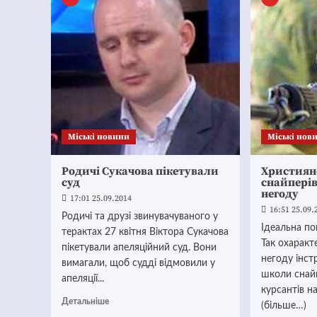
Mіські новини
Mіські нов
Родичі Сукачова пікетували
Християн
суд
снайперів
негоду
17:01 25.09.2014
16:51 25.09.
Родичі та друзі звинувачуваного у
Ідеальна по
терактах 27 квітня Віктора Сукачова
Так охарак
пікетували апеляційний суд. Вони
негоду інст
вимагали, щоб судді відмовили у
школи снайп
апеляції...
курсантів н
Детальніше
(більше…)