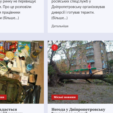
му ринку не перевищує
російських спецслужб у
и. Про це розповіли
Дніпропетровську організовував
м працівники
диверсії і готував теракти.
 (більше…)
(більше…)
Детальніше
ини
Mіські новини
ладається
Негода у Дніпропетровську