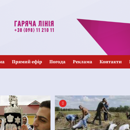
ма
Прямий ефір
Погода
Реклама
Контакти