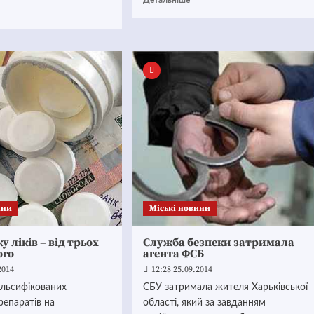
Детальніше
ини
Mіські новини
у ліків – від трьох
Служба безпеки затримала
ого
агента ФСБ
2014
12:28 25.09.2014
альсифікованих
СБУ затримала жителя Харьківської
епаратів на
області, який за завданням