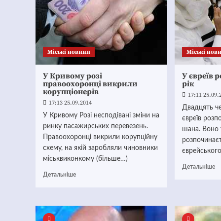
Mіські новини
Mіські нов
У Кривому розі
У євреїв 
правоохоронці викрили
рік
корупціонерів
17:11 25.09.
17:13 25.09.2014
Двадцять че
У Кривому Розі несподівані зміни на
євреїв розп
ринку пасажирських перевезень.
шана. Воно 
Правоохоронці викрили корупційну
розпочинаєт
схему, на якій заробляли чиновники
єврейського 
міськвиконкому (більше…)
Детальніше
Детальніше