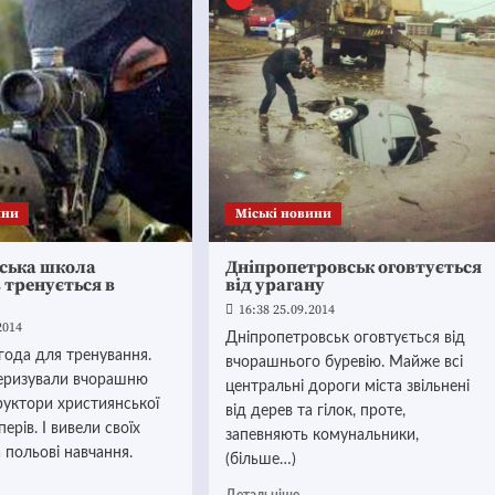
ини
Mіські новини
ська школа
Дніпропетровськ оговтується
 тренується в
від урагану
16:38 25.09.2014
2014
Дніпропетровськ оговтується від
года для тренування.
вчорашнього буревію. Майже всі
теризували вчорашню
центральні дороги міста звільнені
руктори християнської
від дерев та гілок, проте,
ерів. І вивели своїх
запевняють комунальники,
а польові навчання.
(більше…)