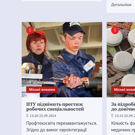
Детальніше
Mіські новини
Mіські нов
ПТУ піднімить престиж
За підробк
робочих спеціальностей
до довічн
13:20 25.09.2014
13:15 25.09.
Профтехосвіта перезавантажується.
Кількість ф
Згідно до вимог євроінтеграції
медичних пр