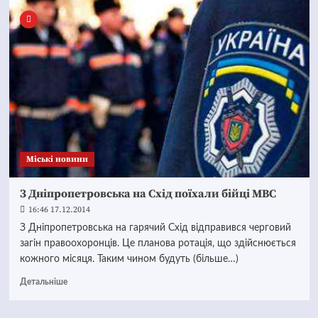
Mіські новини
З Дніпропетровська на Схід поїхали бійці МВС
16:46 17.12.2014
З Дніпропетровська на гарячий Схід відправився черговий
загін правоохоронців. Це планова ротація, що здійснюється
кожного місяця. Таким чином будуть (більше…)
Детальніше