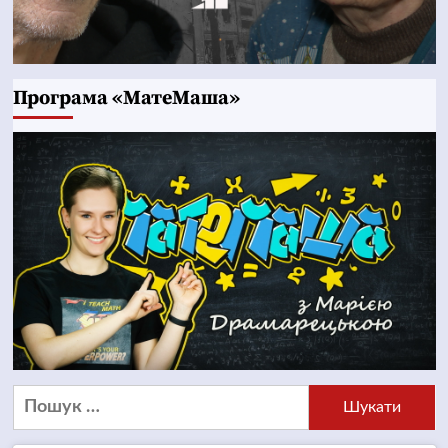
Програма «МатеМаша»
Пошук: