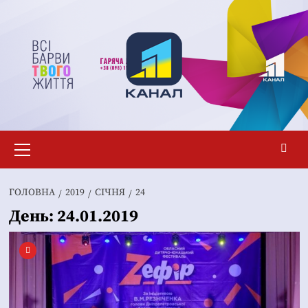
Перейти
до
вмісту
Основне
меню
ГОЛОВНА
2019
СІЧНЯ
24
День:
24.01.2019