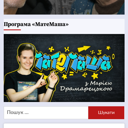
Програма «МатеМаша»
Пошук: