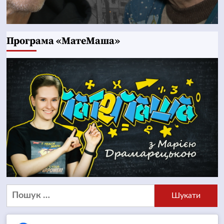
Програма «МатеМаша»
Пошук: