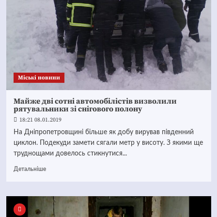
Mіські новини
Майже дві сотні автомобілістів визволили
рятувальники зі снігового полону
18:21 08.01.2019
На Дніпропетровщині більше як добу вирував південний
циклон. Подекуди замети сягали метр у висоту. З якими ще
труднощами довелось стикнутися...
Детальніше