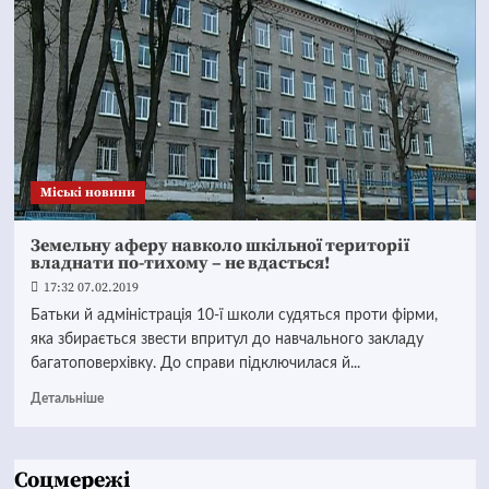
Mіські новини
Земельну аферу навколо шкільної території
владнати по-тихому – не вдасться!
17:32 07.02.2019
Батьки й адміністрація 10-ї школи судяться проти фірми,
яка збирається звести впритул до навчального закладу
багатоповерхівку. До справи підключилася й...
Детальніше
Соцмережі