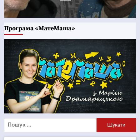
Програма «МатеМаша»
Пошук: