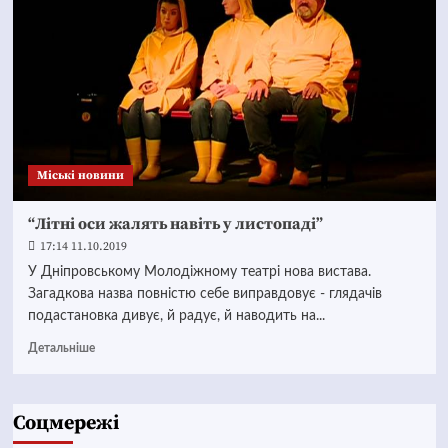
Mіські новини
“Літні оси жалять навіть у листопаді”
17:14 11.10.2019
У Дніпровському Молодіжному театрі нова вистава.
Загадкова назва повністю себе виправдовує - глядачів
подастановка дивує, й радує, й наводить на...
Детальніше
Соцмережі