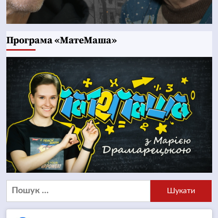
Програма «МатеМаша»
Пошук: