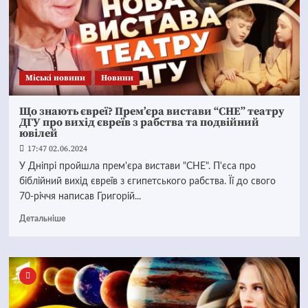
Mіські новини
Новини
Що знають євреї? Прем’єра вистави “СНЕ” театру
ДГУ про вихід євреїв з рабства та подвійний
ювілей
17:47 02.06.2024
У Дніпрі пройшла прем'єра вистави "СНЕ". П'єса про
біблійний вихід євреїв з єгипетського рабства. Її до свого
70-річчя написав Григорій...
Детальніше