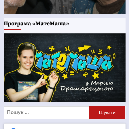
Програма «МатеМаша»
Пошук: