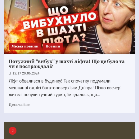
Mіські новини
Новини
Потужний “вибух” у шахті ліфта! Що це було та
чи є постраждалі?
15:17 20.06.2024
Ліфт обвалився в будинку! Так спочатку подумали
мешканці однієї багатоповерхівки Дніпра! Пізно ввечері
жителі почули гучний гуркіт, їм здалось, що...
Детальніше