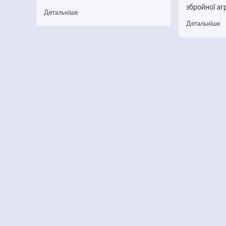
збройної агре
Детальніше
Детальніше