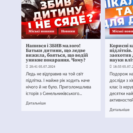
Mіські новини
Новини
Mіські нов
Напився і ЗБИВ малого!
Корисні к
Батьки дитини, що ледве
підлітків
вижила, бояться, що водій
заохотив 
уникне покарання. Чому?
науки влі
20:41 05.07.2024
18:55 05.07.
Ледь не відправив на той світ
Подорож на
підлітка. І майже рік ходить наче
досліди з хі
нічого й не було. Приголомшлива
клас із кер
історія з Синельниківського...
десятки най
активностей!
Детальніше
Детальніше