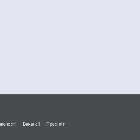
ласності
Вакансії
Прес-кіт