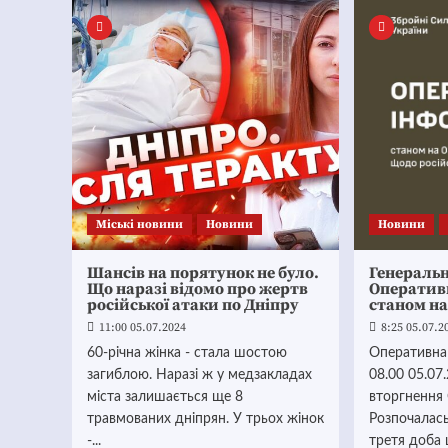
Mіські новини
Новини
Новини
Шансів на порятунок не було.
Генераль
Що наразі відомо про жертв
Оператив
російської атаки по Дніпру
станом на
11:00 05.07.2024
8:25 05.07.2
60-річна жінка - стала шостою
Оперативна
загиблою. Наразі ж у медзакладах
08.00 05.07
міста залишається ще 8
вторгнення 
травмованих дніпрян. У трьох жінок
Розпочалась
-...
третя доба