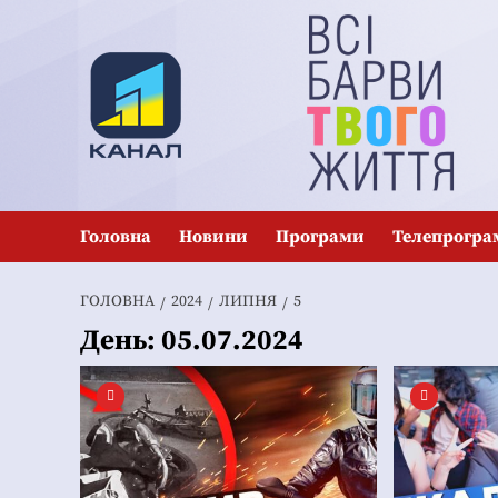
Перейти
до
вмісту
Головна
Новини
Програми
Телепрогра
ГОЛОВНА
2024
ЛИПНЯ
5
День:
05.07.2024