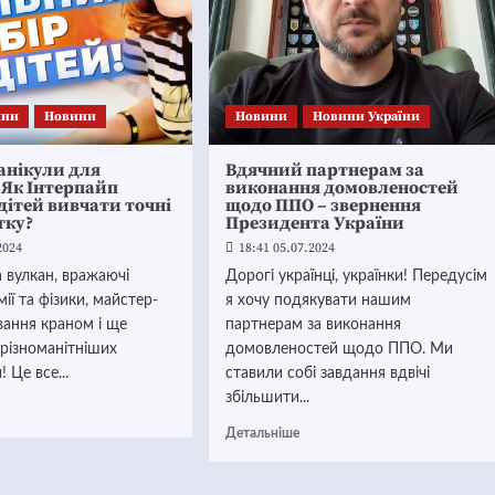
ини
Новини
Новини
Новини України
анікули для
Вдячний партнерам за
. Як Інтерпайп
виконання домовленостей
дітей вивчати точні
щодо ППО – звернення
тку?
Президента України
2024
18:41 05.07.2024
 вулкан, вражаючі
Дорогі українці, українки! Передусім
мії та фізики, майстер-
я хочу подякувати нашим
ування краном і ще
партнерам за виконання
різноманітніших
домовленостей щодо ППО. Ми
 Це все...
ставили собі завдання вдвічі
збільшити...
Детальніше