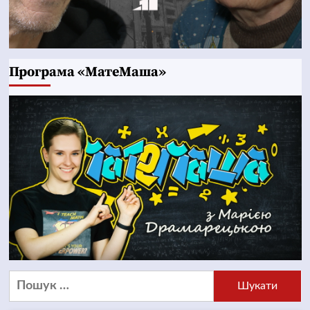
Програма «МатеМаша»
Пошук: