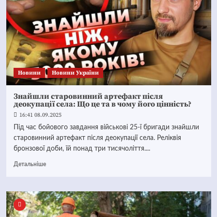
Новини
Новини України
Знайшли старовинний артефакт після
деокупації села: Що це та в чому його цінність?
16:41 08.09.2025
Під час бойового завдання військові 25-ї бригади знайшли
старовинний артефакт після деокупації села. Реліквія
бронзової доби, їй понад три тисячоліття....
Детальніше