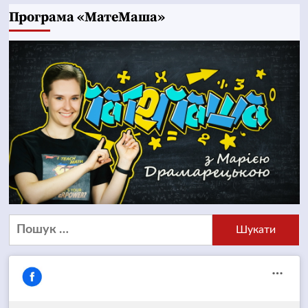
Програма «МатеМаша»
Пошук: