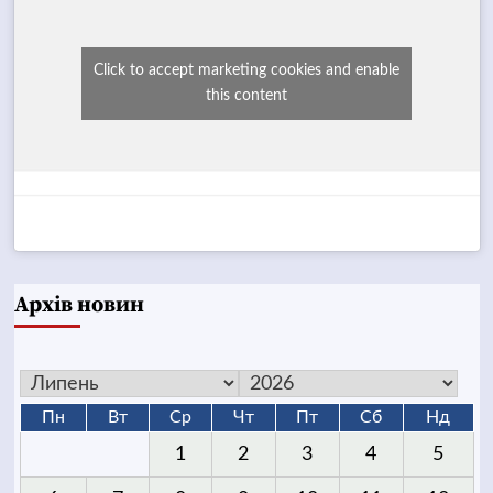
Click to accept marketing cookies and enable
this content
Архів новин
Пн
Вт
Ср
Чт
Пт
Сб
Нд
1
2
3
4
5