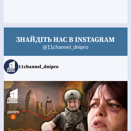
ЗНАЙДІТЬ НАС В INSTAGRAM
@11channel_dnipro
11channel_dnipro