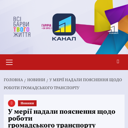
Перейти
до
вмісту
Основне
меню
ГОЛОВНА
НОВИНИ
У МЕРІЇ НАДАЛИ ПОЯСНЕННЯ ЩОДО
РОБОТИ ГРОМАДСЬКОГО ТРАНСПОРТУ
Новини
У мерії надали пояснення щодо
роботи
громадського транспорту