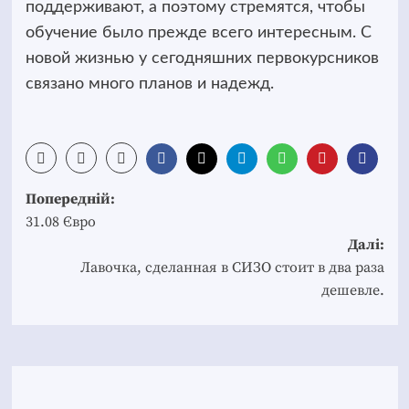
поддерживают, а поэтому стремятся, чтобы
обучение было прежде всего интересным. С
новой жизнью у сегодняшних первокурсников
связано много планов и надежд.
Post
Попередній:
navigation
31.08 Євро
Далі:
Лавочка, сделанная в СИЗО стоит в два раза
дешевле.