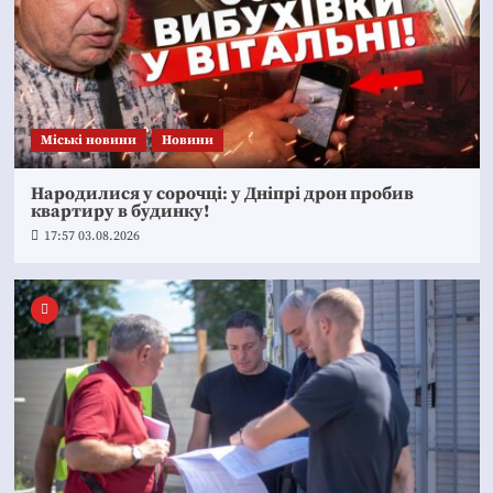
Mіські новини
Новини
Народилися у сорочці: у Дніпрі дрон пробив
квартиру в будинку!
17:57 03.08.2026