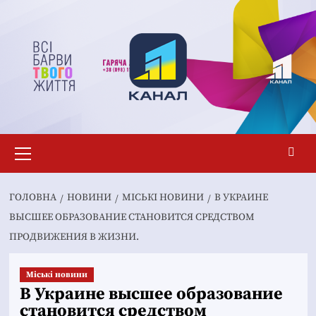
Перейти
до
вмісту
Основне
меню
ГОЛОВНА
НОВИНИ
MІСЬКІ НОВИНИ
В УКРАИНЕ
ВЫСШЕЕ ОБРАЗОВАНИЕ СТАНОВИТСЯ СРЕДСТВОМ
ПРОДВИЖЕНИЯ В ЖИЗНИ.
Mіські новини
В Украине высшее образование
становится средством