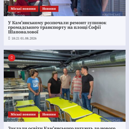
Mіські новини
Новини
У Кам’янському розпочали ремонт зупинок
громадського транспорту на площі Софії
Шаповалової
18:21 01.08.2026
Mіські новини
Новини
Заклади освіти Кам’янського готують до нового