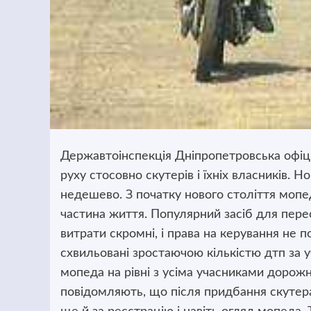
Державтоінспекція Дніпропетровська офіц
руху стосовно скутерів і їхніх власників. 
недешево. З початку нового
століття мопед
частина життя. Популярний засіб для пересу
витрати скромні, і права на керування не п
схвильовані зростаючою кількістю дтп за 
мопеда на рівні з усіма учасниками дорожн
повідомляють, що після придбання скутера