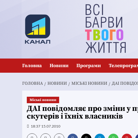
Перейти
до
вмісту
Головна
Новини
Програми
Телепрогра
ГОЛОВНА
НОВИНИ
MІСЬКІ НОВИНИ
ДАІ ПОВІДО
Mіські новини
ДАІ повідомляє про зміни у 
скутерів і їхніх власників
18:37 15.07.2010