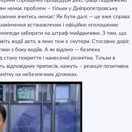
. Термін спрощеної процедури реєстрації подовжено
нням немає проблем – тільки у Дніпропетровську
жаючих вчитись немає! Як бути далі — це вже справа
 закінчення встановлених і офіційно оголошених
а мопеди забирати на штраф-майданчики. З тим, що
ть водії авто, в яких теж є скутери. Стосовно доріг,
тики з боку водіїв. А як відомо — безпека
 стану покриття і нанесеної розмітки. Тільки в
ь відповідних приписів, кажуть – реакція позитивна
мітку на небезпечних ділянках.