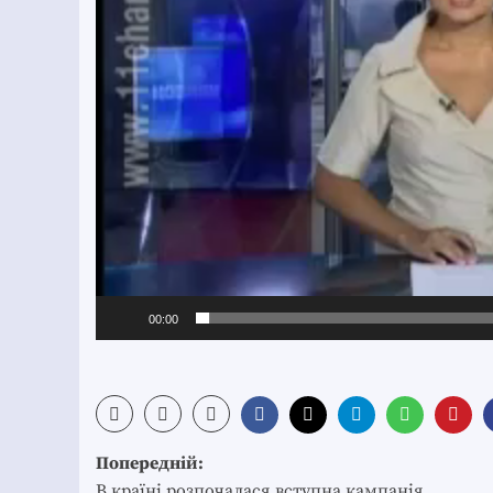
00:00
Post
Попередній:
В країні розпочалася вступна кампанія