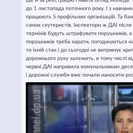
ще й за реєстрацію і навіть огляд мопеда
до 1 листопада поточного року. І з навча
працюють 5 профільних організацій. Та ба
самих скутеристів. Інспектори ж ДАІ після
термінів будуть штрафувати порушників, 
порушників треба карати, погоджуються наві
то їхній стан і до сьогодні не витримує кри
дорожнього руху залежить, в тому числі від
червні ДАІ направила комунальникам десят
і дорожні служби вже почали наносити роз
Відеопрогравач