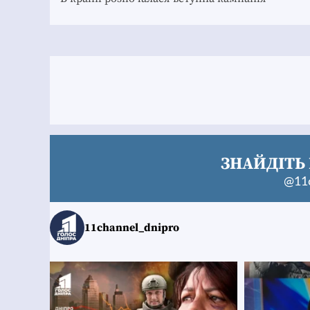
navigation
ЗНАЙДІТЬ 
@11c
11channel_dnipro