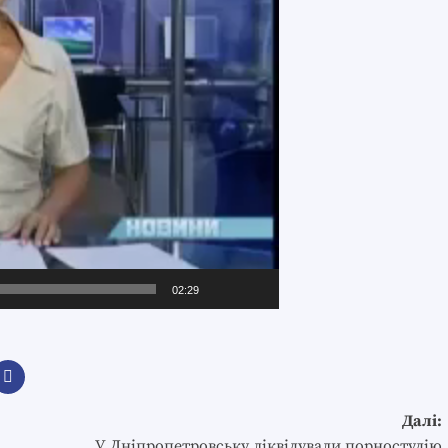
02:29
Далі:
У Дніпропетровську ліквідували порностудію