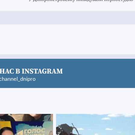
НАС В INSTAGRAM
hannel_dnipro