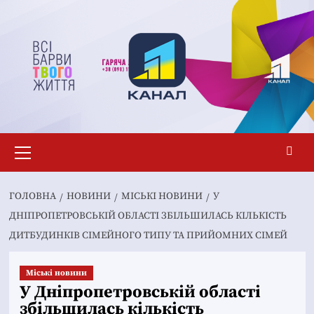
Перейти
до
вмісту
Основне
меню
ГОЛОВНА
НОВИНИ
MІСЬКІ НОВИНИ
У
ДНІПРОПЕТРОВСЬКІЙ ОБЛАСТІ ЗБІЛЬШИЛАСЬ КІЛЬКІСТЬ
ДИТБУДИНКІВ СІМЕЙНОГО ТИПУ ТА ПРИЙОМНИХ СІМЕЙ
Mіські новини
У Дніпропетровській області
збільшилась кількість