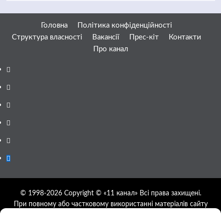
Головна
Політика конфіденційності
Структура власності
Вакансії
Прес-кіт
Контакти
Про канал
Facebook
YouTube
Telegram
Instagram
Twitter
Google
News
© 1998-2026 Copyright © «11 канал» Всі права захищені.
При повному або частковому використанні матеріалів сайту
11tv.dp.ua відкрите гіперпосилання на першоджерело