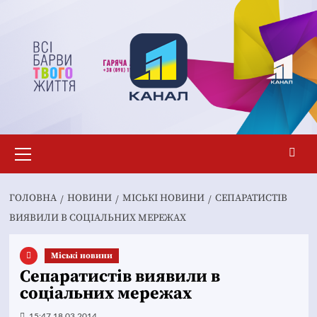
Перейти
до
вмісту
Основне
меню
ГОЛОВНА
НОВИНИ
MІСЬКІ НОВИНИ
СЕПАРАТИСТІВ
ВИЯВИЛИ В СОЦІАЛЬНИХ МЕРЕЖАХ
Mіські новини
Сепаратистів виявили в
соціальних мережах
15:47 18.03.2014