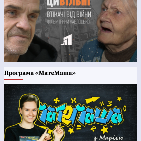
Програма «МатеМаша»