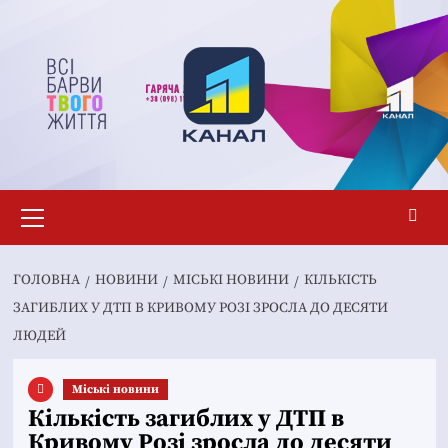
Перейти
до
вмісту
Основне
меню
ГОЛОВНА
НОВИНИ
MІСЬКІ НОВИНИ
КІЛЬКІСТЬ
ЗАГИБЛИХ У ДТП В КРИВОМУ РОЗІ ЗРОСЛА ДО ДЕСЯТИ
ЛЮДЕЙ
Mіські новини
Кількість загиблих у ДТП в
Кривому Розі зросла до десяти