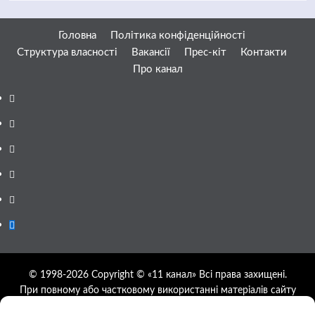
Головна
Політика конфіденційності
Структура власності
Вакансії
Прес-кіт
Контакти
Про канал
Facebook
YouTube
Telegram
Instagram
Twitter
Google
News
© 1998-2026 Copyright © «11 канал» Всі права захищені.
При повному або частковому використанні матеріалів сайту
11tv.dp.ua відкрите гіперпосилання на першоджерело