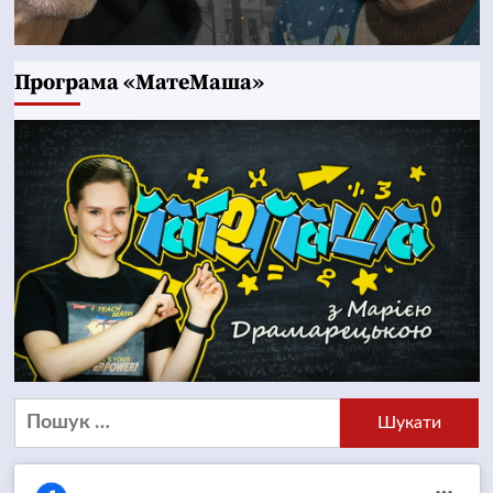
Програма «МатеМаша»
Пошук: