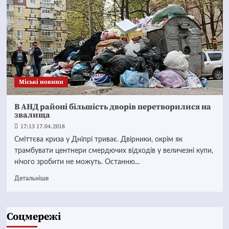
Mіські новини
В АНД районі більшість дворів перетворилися на
звалища
17:13 17.04.2018
Сміттєва криза у Дніпрі триває. Двірники, окрім як
трамбувати центнери смердючих відходів у величезні купи,
нічого зробити не можуть. Останню...
Детальніше
Соцмережі