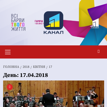
Перейти
до
вмісту
Основне
меню
ГОЛОВНА
2018
КВІТНЯ
17
День:
17.04.2018