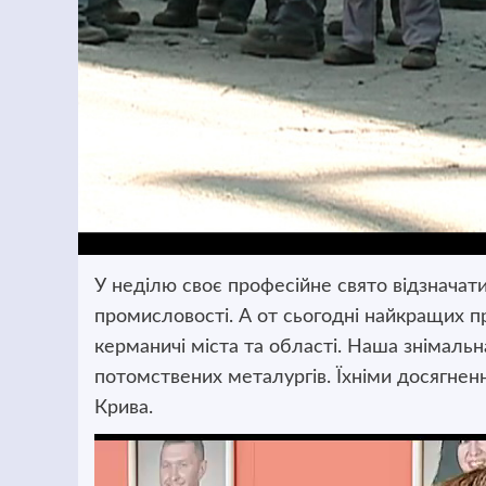
У неділю своє професійне свято відзначат
промисловості.
А от сьогодні найкращих пр
керманичі міста та області. Наша знімаль
потомствених металургів. Їхніми досягнен
Крива.
Відеопрогравач