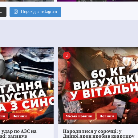
е…
Перехід в Instagram
ини
Новини
Mіські новини
Новини
удар по АЗС на
Народилися у сорочці: у
жі: загинув
Дніпрі дрон пробив квартиру