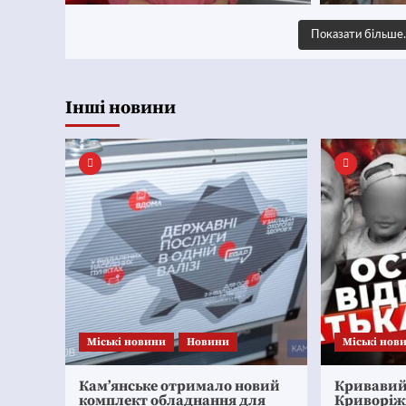
Показати більш
Інші новини
Mіські новини
Новини
Mіські нов
Кам’янське отримало новий
Кривавий 
комплект обладнання для
Криворіж