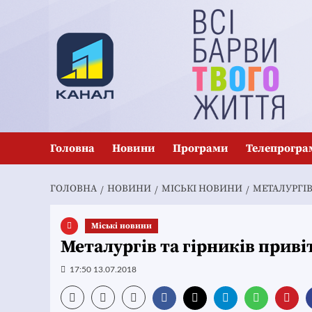
Перейти
до
вмісту
Головна
Новини
Програми
Телепрогра
ГОЛОВНА
НОВИНИ
MІСЬКІ НОВИНИ
МЕТАЛУРГІВ
Mіські новини
Металургів та гірників прив
17:50 13.07.2018