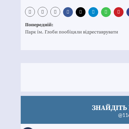
Post
Попередній:
navigation
Парк ім. Глоби пообіцяли відреставрувати
ЗНАЙДІТЬ 
@11c