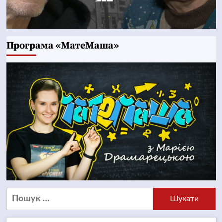
Програма «МатеМаша»
Пошук: