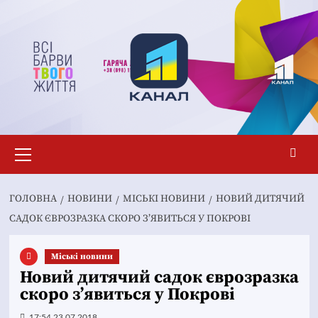
Перейти
до
вмісту
Основне
меню
ГОЛОВНА
НОВИНИ
MІСЬКІ НОВИНИ
НОВИЙ ДИТЯЧИЙ
САДОК ЄВРОЗРАЗКА СКОРО З’ЯВИТЬСЯ У ПОКРОВІ
Mіські новини
Новий дитячий садок єврозразка
скоро з’явиться у Покрові
17:54 23.07.2018