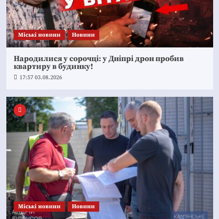
Mіські новини
Новини
Народилися у сорочці: у Дніпрі дрон пробив
квартиру в будинку!
17:57 03.08.2026
Mіські новини
Новини