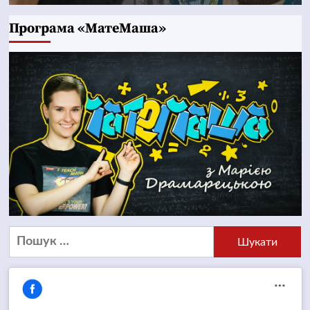
Програма «МатеМаша»
Пошук: