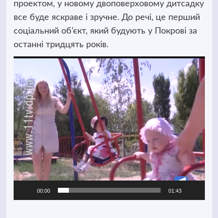
проектом, у новому двоповерховому дитсадку
все буде яскраве і зручне. До речі, це перший
соціальний об’єкт, який будують у Покрові за
останні тридцять років.
Відеопрогравач
00:00
01:43