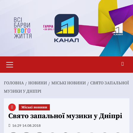
Перейти
до
вмісту
Основне
меню
ГОЛОВНА
НОВИНИ
MІСЬКІ НОВИНИ
СВЯТО ЗАПАЛЬНОЇ
МУЗИКИ У ДНІПРІ
Mіські новини
Свято запальної музики у Дніпрі
16:29 14.08.2018