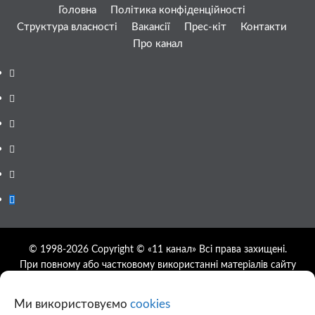
Головна
Політика конфіденційності
Структура власності
Вакансії
Прес-кіт
Контакти
Про канал
Facebook
YouTube
Telegram
Instagram
Twitter
Google
News
© 1998-2026 Copyright © «11 канал» Всі права захищені.
При повному або частковому використанні матеріалів сайту
11tv.dp.ua відкрите гіперпосилання на першоджерело
обов'язкове, розташування гіперпосилання не нижче другого
Ми використовуємо
cookies
абзацу.