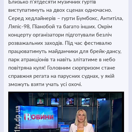
Близько п’ятдесяти музичних гуртів
виступатимуть на
двох сценах одночасно.
Серед хедлайнерів – гурти Бумбокс, Антитіла,
Ляпіс-98, Піанобой та багато інших. Окрім
концерту організатори підготували безліч
розважальних заходів. Під час фестивалю
працюватимуть майданчики для брейк-дансу,
парк атракціонів та навіть злітатиме в небо
повітряна куля! Головним сюрпризом стане
справжня регата на парусних суднах, у якій
зможуть взяти учать усі охочі.
Відеопрогравач