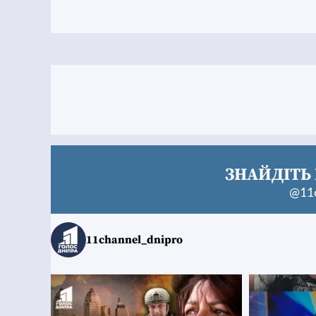
ЗНАЙДІТЬ 
@11c
11channel_dnipro