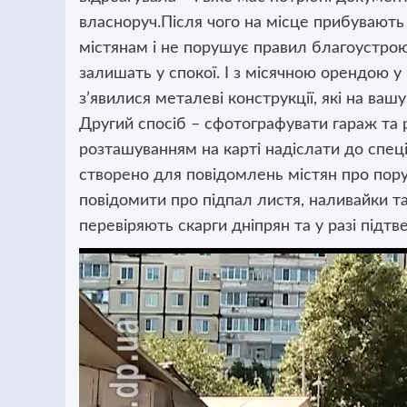
власноруч.Після чого на місце прибувають 
містянам і не порушує правил благоустрою.
залишать у спокої. І з місячною орендою у 
з’явилися металеві конструкції, які на ваш
Другий спосіб – сфотографувати гараж та 
розташуванням на карті надіслати до спец
створено для повідомлень містян про пор
повідомити про підпал листя, наливайки та
перевіряють скарги дніпрян та у разі підт
Відеопрогравач