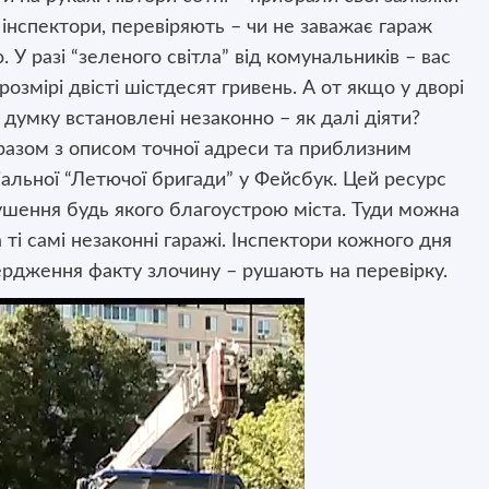
інспектори, перевіряють – чи не заважає гараж
 У разі “зеленого світла” від комунальників – вас
розмірі двісті шістдесят гривень. А от якщо у дворі
у думку встановлені незаконно – як далі діяти?
разом з описом точної адреси та приблизним
іальної “Летючої бригади” у Фейсбук. Цей ресурс
ушення будь якого благоустрою міста. Туди можна
 ті самі незаконні гаражі. Інспектори кожного дня
вердження факту злочину – рушають на перевірку.