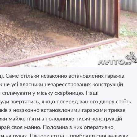
ці. Саме стільки незаконно встановлених гаражів
к не усі власники незареєстрованих конструкцій
 сплачувати у міську скарбницю. Наші
уди звертатись, якщо посеред вашого двору стоїть
иків з незаконно встановленими гаражами триває
ники майже п’яти з половиною тисяч конструкцій
рай своє майно. Половина з них оперативно
и на руках. Півтори сотні – прибрали свої залізяки