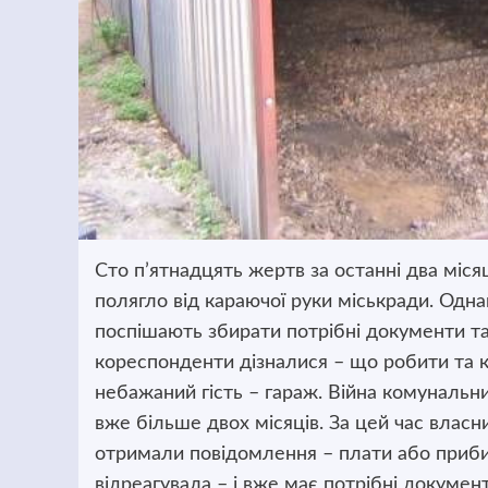
Сто п’ятнадцять жертв за останні два міся
полягло від караючої руки міськради
. Одна
поспішають збирати потрібні документи та
кореспонденти дізналися – що робити та к
небажаний гість – гараж. Війна комунальн
вже більше двох місяців. За цей час влас
отримали повідомлення – плати або приби
відреагувала – і вже має потрібні документ