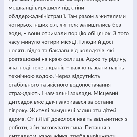
мешканці вирушили під стіни
облдержадміністрації. Там разом з жителями
чотирьох інших сіл, які теж залишились без
води, – вони отримали порцію обіцянок. З того
часу минуло чотири місяцІ. І люди й досі
носять відра та баклаги від колодязів, які
розташовані на краю селища. Адже ту рідину,
яка іноді тече з кранів – важко назвати навіть
технічною водою. Через відсутність
стабільного та якісного водопостачання
страждають і навчальні заклади. Місцевий
дитсадок вже двічі закривався за останні
півроку. Жителі вимушені залишати дітей
вдома. От і Лілії довелося навіть звільнитися з
роботи, аби виховувати сина. Питання з
дитсадком, каже жінка, треба вирішувати