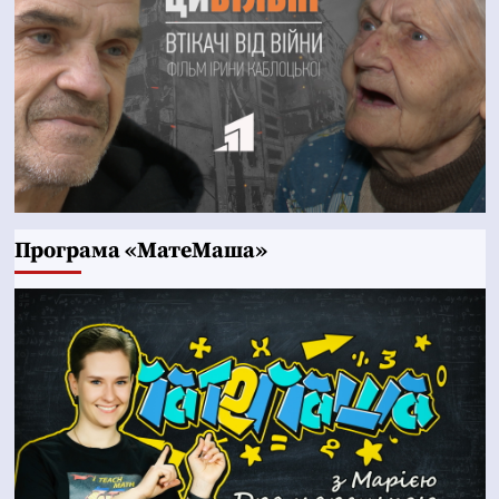
Програма «МатеМаша»