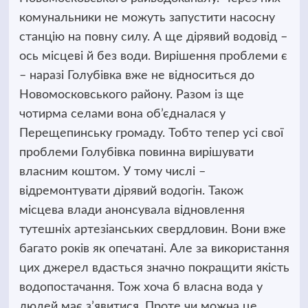
комунальники не можуть запустити насосну
станцію на повну силу. А ще дірявий водовід –
ось місцеві й без води. Вирішення проблеми є
– наразі Голубівка вже не відноситься до
Новомосковського району. Разом із ще
чотирма селами вона об’єдналася у
Перещепинську громаду. Тобто тепер усі свої
проблеми Голубівка повинна вирішувати
власним коштом. У тому числі –
відремонтувати дірявий водогін. Також
місцева влади анонсувала відновлення
тутешніх артезіанських свердловин. Вони вже
багато років як опечатані. Але за використання
цих джерел вдасться значно покращити якість
водопостачання. Тож хоча б власна вода у
людей має з’явитися. Проте чи можна це