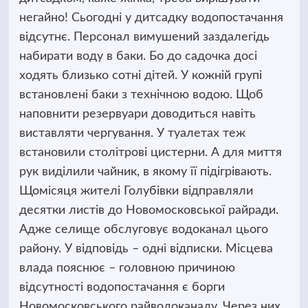
негайно! Сьогодні у дитсадку водопостачання
відсутнє. Персонал вимушений заздалегідь
набирати воду в баки. Бо до садочка досі
ходять близько сотні дітей. У кожній групі
встановлені баки з технічною водою. Щоб
наповнити резервуари доводиться навіть
виставляти чергування. У туалетах теж
встановили столітрові цистерни. А для миття
рук виділили чайник, в якому її підігрівають.
Щомісяця жителі Голубівки відправляли
десятки листів до Новомосковської райради.
Адже селище обслуговує водоканал цього
району. У відповідь – одні відписки. Місцева
влада пояснює – головною причиною
відсутності водопостачання є борги
Новомосковського райводоканалу. Через них