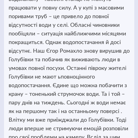
працювати у повну силу. А у купі з масовими
поривами труб – це привело до повної
відсутності води у селі. Обласні чиновники
пообіцяли – ситуація найближчими місяцями
покращиться. Однак водопостачання й досі
відсутнє. Наш Єгор Ромахло знову вирушив до
Голубівки та побачив як виживають люди в
умовах повної посухи. Останні півроку жителі
Голубівки не мают ьповноцінного
водопостачання. Єдине що можна побачити з
крану – тоненький струмочок води. Та і той –
пару днів на тиждень. Сьогодні ж води немає
як на першому так і на останньому поверсі .
Влітку ми вже приїжджали до Голубівки. Тоді
люди вперше не стримуючи емоцій розповіли
про свої проблеми на камеру. Вслід за цим