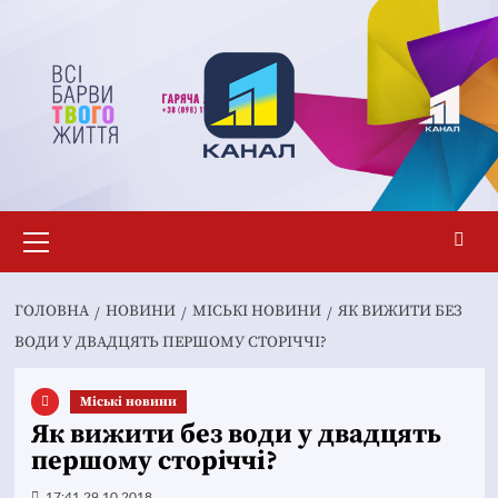
Перейти
до
вмісту
Основне
меню
ГОЛОВНА
НОВИНИ
MІСЬКІ НОВИНИ
ЯК ВИЖИТИ БЕЗ
ВОДИ У ДВАДЦЯТЬ ПЕРШОМУ СТОРІЧЧІ?
Mіські новини
Як вижити без води у двадцять
першому сторіччі?
17:41 29.10.2018