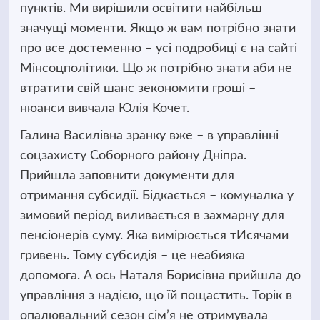
пунктів. Ми вирішили освітити найбільш
значущі моменти. Якщо ж вам потрібно знати
про все достеменно – усі подробиці є на сайті
Мінсоцполітики. Що ж потрібно знати аби не
втратити свій шанс зекономити гроші –
нюанси вивчала Юлія Кочет.
Галина Василівна зранку вже – в управлінні
соцзахисту Соборного району Дніпра.
Прийшла заповнити документи для
отримання субсидії. Бідкається – комуналка у
зимовий період виливається в захмарну для
пенсіонерів суму. Яка вимірюється тИсячами
гривень. Тому субсидія – це неабияка
допомога. А ось Наталя Борисівна прийшла до
управління з надією, що їй пощастить. Торік в
опалювальний сезон сім’я не отримувала