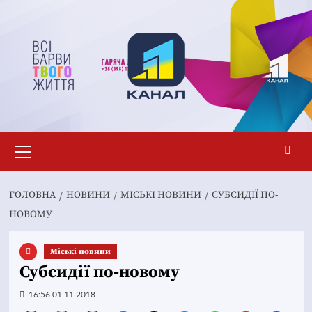
Перейти
до
вмісту
Основне
меню
ГОЛОВНА
НОВИНИ
MІСЬКІ НОВИНИ
СУБСИДІЇ ПО-
НОВОМУ
Mіські новини
Субсидії по-новому
16:56 01.11.2018