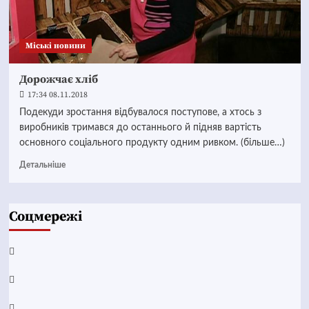
Mіські новини
Дорожчає хліб
17:34 08.11.2018
Подекуди зростання відбувалося поступове, а хтось з
виробників тримався до останнього й підняв вартість
основного соціального продукту одним ривком. (більше…)
Детальніше
Соцмережі
Facebook
YouTube
Telegram