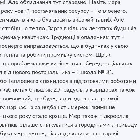
і. Але обладнання тут старезне. Навіть мера
о року новий постачальник ресурсу – Теплоенего.
денмашу, в якого був досить високий тариф. Але
 стабільно тепло. Зараз в кількох десятках будинків
однеча у квартирах. Труднощі з опаленням тут –
плоенерго виправдовується, що в будинках у свою
ах тепла та робити промивку систем. Що ж
, що проблема вже вирішується. Серед соціальних
ся від нового постачальника – і школа № 31.
 бо Теплоенего спізнилося з підготовчими роботами
в кабінетах більш як 20 градусів, в коридорах також
 впевнений, що буде, коли вдарять справжні
гу, нарікає на занедбаність мереж, якими не
– цього року стало краще. Мер також підкреслив,
овників більше спілкуватися з городянами з приводу
бука мера легше, ніж додзвонитися на гарячі