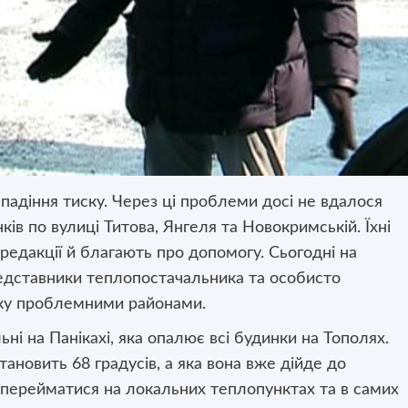
 падіння тиску. Через ці проблеми досі не вдалося
ків по вулиці Титова,
Янгеля та Новокримській. Їхні
едакції й благають про допомогу. Сьогодні на
редставники теплопостачальника та особисто
здку проблемними районами.
ьні на Панікахі, яка опалює всі будинки на Тополях.
тановить 68 градусів, а яка вона вже дійде до
 перейматися на локальних теплопунктах та в самих