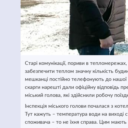
Старі комунікації, пориви в тепломережах,
забезпечити теплом значну кількість будин
мешканці постійно телефонують до нашої р
скарги нарешті дали офіційну відповідь п
міський голова, які здійснили робочу пої
Інспекція міського голови почалася з котел
Тут кажуть – температура води на виході с
споживача – то не їхня справа. Цим мають