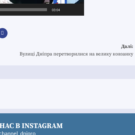
03:04
Далі:
Вулиці Дніпра перетворилися на велику ковзанку
НАС В INSTAGRAM
hannel_dnipro