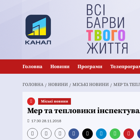
Перейти
до
вмісту
Головна
Новини
Програми
Телепрогра
ГОЛОВНА
НОВИНИ
MІСЬКІ НОВИНИ
МЕР ТА ТЕП
Mіські новини
Мер та тепловики інспектува
17:30 28.11.2018