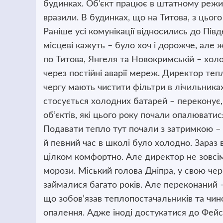
будинках. Об’єкт працює в штатному режим
вразили. В будинках, що на Титова, з цьог
Раніше усі комунікації відносились до Пів
місцеві кажуть – було хоч і дорожче, але ж
по Титова, Янгеля та Новокримській – хол
через постійні аварії мереж. Директор те
чергу мають чистити фільтри в лічильник
стосується холодних батарей – переконує
об’єктів, які цього року почали опалювати
Подавати тепло тут почали з затримкою –
й певний час в школі було холодно. Зараз 
цілком комфортно. Але директор не зовсім
морози. Міський голова Дніпра, у свою чер
займалися багато років. Але переконаний 
що зобов’язав теплопостачальників та чин
опалення. Адже іноді достукатися до Фейс