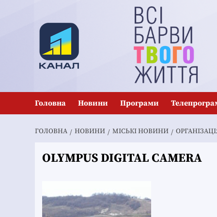
Перейти
до
вмісту
Головна
Новини
Програми
Телепрогра
ГОЛОВНА
НОВИНИ
MІСЬКІ НОВИНИ
ОРГАНІЗАЦ
OLYMPUS DIGITAL CAMERA