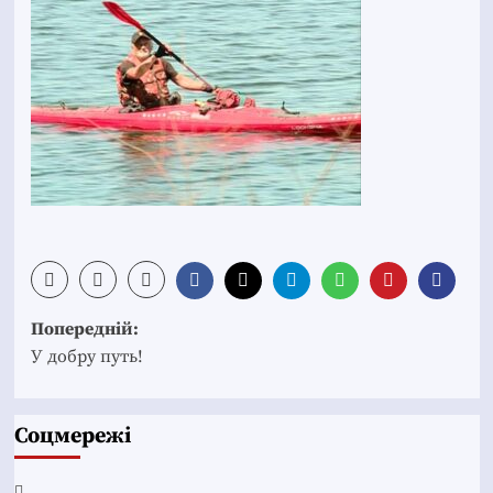
Post
Попередній:
navigation
У добру путь!
Соцмережі
Facebook