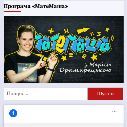
Програма «МатеМаша»
Пошук: