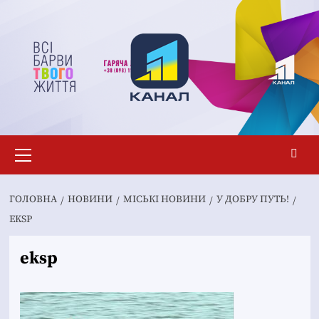
Перейти
до
вмісту
Основне
меню
ГОЛОВНА
НОВИНИ
MІСЬКІ НОВИНИ
У ДОБРУ ПУТЬ!
EKSP
eksp