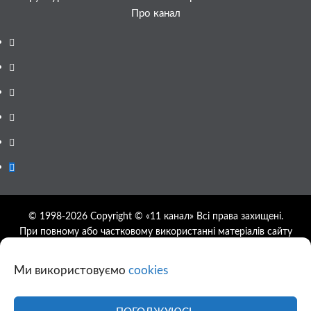
Про канал
Facebook
YouTube
Telegram
Instagram
Twitter
Google
News
© 1998-2026 Copyright © «11 канал» Всі права захищені.
При повному або частковому використанні матеріалів сайту
11tv.dp.ua відкрите гіперпосилання на першоджерело
обов'язкове, розташування гіперпосилання не нижче другого
Ми використовуємо
cookies
абзацу.
Використання фотографій та відео сайту 11tv.dp.ua
дозволяється за умови посилання на джерело та прямого