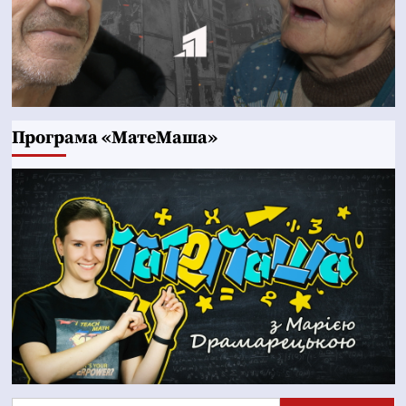
Програма «МатеМаша»