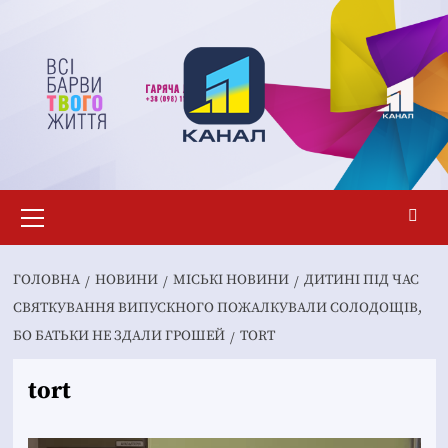
Перейти
до
вмісту
Основне
меню
ГОЛОВНА
НОВИНИ
MІСЬКІ НОВИНИ
ДИТИНІ ПІД ЧАС
СВЯТКУВАННЯ ВИПУСКНОГО ПОЖАЛКУВАЛИ СОЛОДОЩІВ,
БО БАТЬКИ НЕ ЗДАЛИ ГРОШЕЙ
TORT
tort