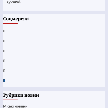
грошей
Соцмережі
Facebook
YouTube
Telegram
Instagram
Twitter
Google
News
Рубрики новин
Mіські новини