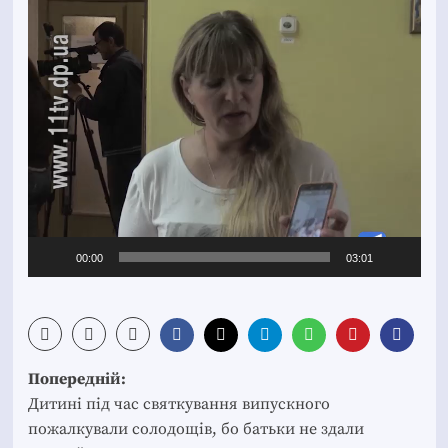
Відеопрогравач
00:00
03:01
Post
Попередній:
navigation
Дитині під час святкування випускного
пожалкували солодощів, бо батьки не здали