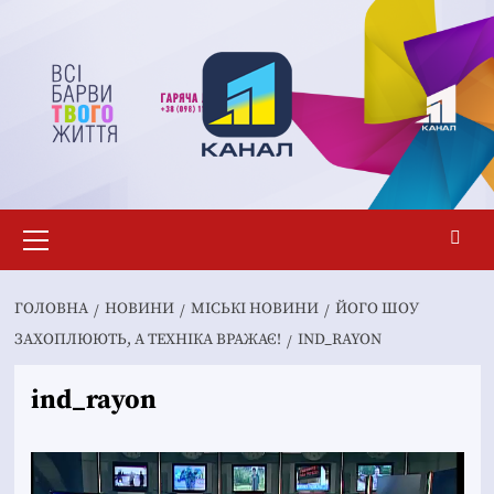
Перейти
до
вмісту
Основне
меню
ГОЛОВНА
НОВИНИ
MІСЬКІ НОВИНИ
ЙОГО ШОУ
ЗАХОПЛЮЮТЬ, А ТЕХНІКА ВРАЖАЄ!
IND_RAYON
ind_rayon
Відеопрогравач