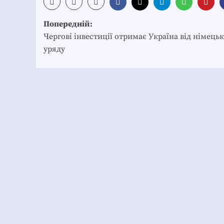
Post
Попередній:
navigation
Чергові інвестиції отримає Україна від німець
уряду