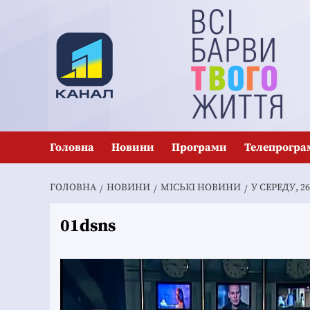
Перейти
до
вмісту
Головна
Новини
Програми
Телепрогра
ГОЛОВНА
НОВИНИ
MІСЬКІ НОВИНИ
У СЕРЕДУ, 
01dsns
Відеопрогравач