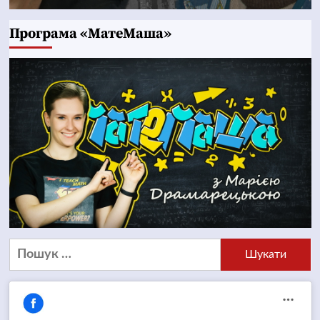
Програма «МатеМаша»
Пошук: