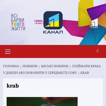
Перейти
до
вмісту
Основне
меню
ГОЛОВНА
НОВИНИ
MІСЬКІ НОВИНИ
СПІЙМАТИ КРАБА
У ДНІПРІ АБО ПОБАЧИТИ У СЕРЕДМІСТІ СОВУ
KRAB
krab