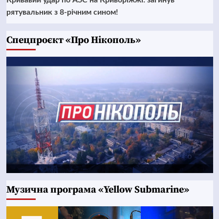
Кривавий удар по АЗС на Криворіжжі: загинув
рятувальник з 8-річним сином!
Cпецпроєкт «Про Нікополь»
Музична програма «Yellow Submarine»