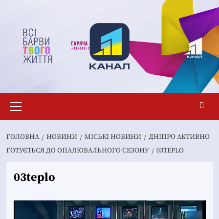
Перейти
до
вмісту
Основне
меню
ГОЛОВНА
НОВИНИ
MІСЬКІ НОВИНИ
ДНІПРО АКТИВНО
ГОТУЄТЬСЯ ДО ОПАЛЮВАЛЬНОГО СЕЗОНУ
03TEPLO
03teplo
Відеопрогравач