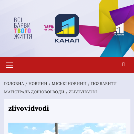
Перейти
до
вмісту
Основне
меню
ГОЛОВНА
НОВИНИ
MІСЬКІ НОВИНИ
ПОЗБАВИТИ
МАГІСТРАЛЬ ДОЩОВОЇ ВОДИ
ZLIVOVIDVODI
zlivovidvodi
Відеопрогравач