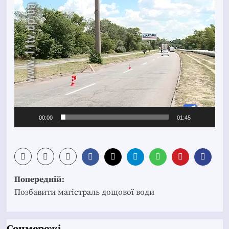
00:00
01:45
Post
Попередній:
navigation
Позбавити магістраль дощової води