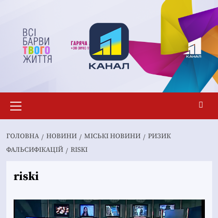
Перейти
до
вмісту
Основне
меню
ГОЛОВНА
НОВИНИ
MІСЬКІ НОВИНИ
РИЗИК
ФАЛЬСИФІКАЦІЙ
RISKI
riski
Відеопрогравач