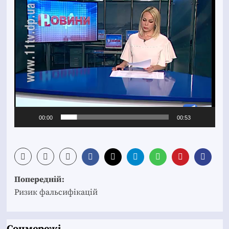
00:00
00:53
Post
Попередній:
navigation
Ризик фальсифікацій