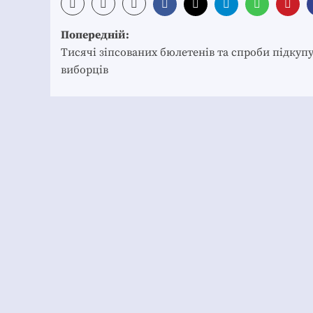
Post
Попередній:
navigation
Тисячі зіпсованих бюлетенів та спроби підкуп
виборців