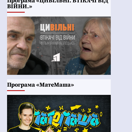
Програма «ЦИВІЛЬНІ. ВТІКАЧІ ВІД
ВІЙНИ.»
Програма «МатеМаша»