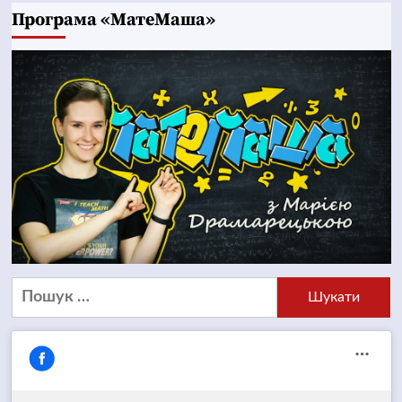
Програма «МатеМаша»
Пошук: