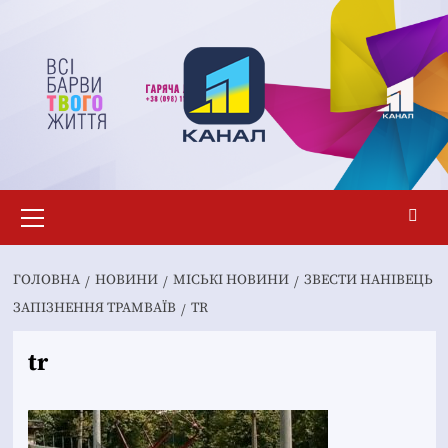
Перейти
до
вмісту
Основне
меню
ГОЛОВНА
НОВИНИ
MІСЬКІ НОВИНИ
ЗВЕСТИ НАНІВЕЦЬ
ЗАПІЗНЕННЯ ТРАМВАЇВ
TR
tr