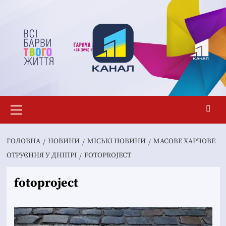
Перейти
до
вмісту
Основне
меню
ГОЛОВНА
НОВИНИ
MІСЬКІ НОВИНИ
МАСОВЕ ХАРЧОВЕ
ОТРУЄННЯ У ДНІПРІ
FOTOPROJECT
fotoproject
Відеопрогравач