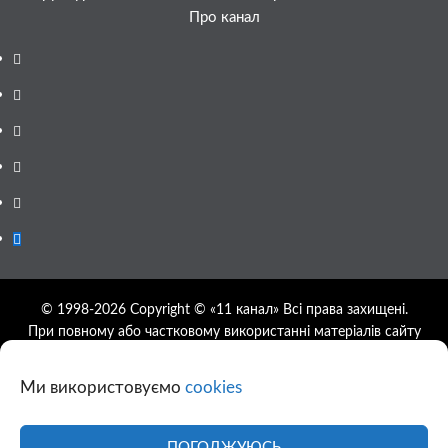
Про канал
Facebook
YouTube
Telegram
Instagram
Twitter
Google
News
© 1998-2026 Copyright © «11 канал» Всі права захищені.
При повному або частковому використанні матеріалів сайту
11tv.dp.ua відкрите гіперпосилання на першоджерело
обов'язкове, розташування гіперпосилання не нижче другого
Ми використовуємо
cookies
абзацу.
Використання фотографій та відео сайту 11tv.dp.ua
дозволяється за умови посилання на джерело та прямого
ПОГОДЖУЮСЬ