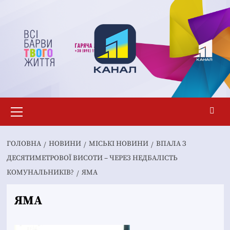
Перейти
до
вмісту
Основне
меню
ГОЛОВНА
НОВИНИ
MІСЬКІ НОВИНИ
ВПАЛА З
ДЕСЯТИМЕТРОВОЇ ВИСОТИ – ЧЕРЕЗ НЕДБАЛІСТЬ
КОМУНАЛЬНИКІВ?
ЯМА
ЯМА