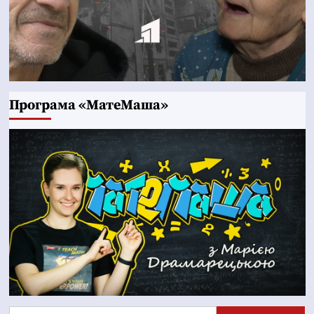
Програма «МатеМаша»