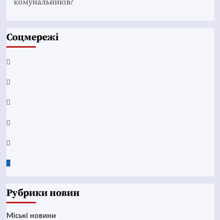
комунальників?
Соцмережі
Facebook
YouTube
Telegram
Instagram
Twitter
Google
News
Рубрики новин
Mіські новини