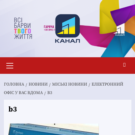
Перейти
до
вмісту
Основне
меню
ГОЛОВНА
НОВИНИ
MІСЬКІ НОВИНИ
ЕЛЕКТРОННИЙ
ОФІС У ВАС ВДОМА
B3
b3