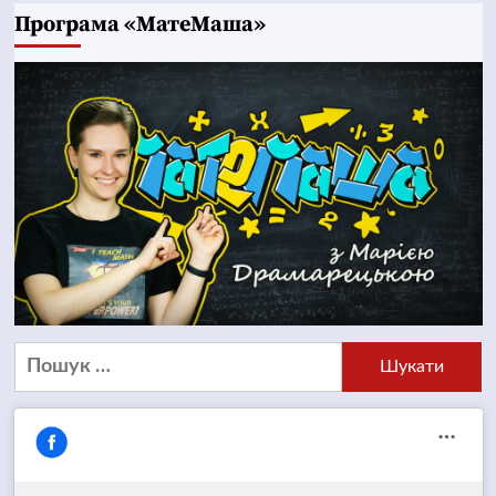
Програма «МатеМаша»
Пошук: